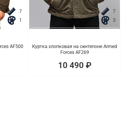
7
7
1
3
rces AF500
Куртка хлопковая на синтепоне Armed
Forces AF269
10 490 ₽