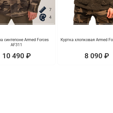
7
4
на синтепоне Armed Forces
Куртка хлопковая Armed Fo
AF311
10 490 ₽
8 090 ₽