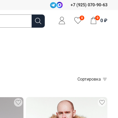
+7 (925) 070-90-63
0
0
0 ₽
Сортировка