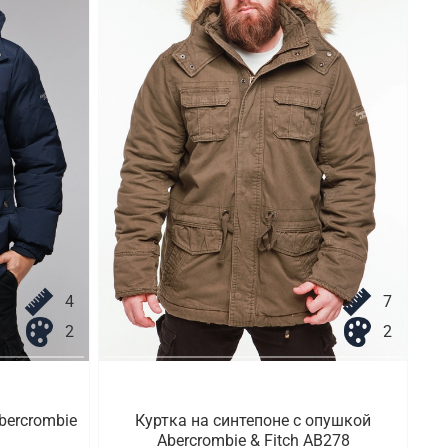
4
7
2
2
bercrombie
Куртка на синтепоне с опушкой
Abercrombie & Fitch AB278