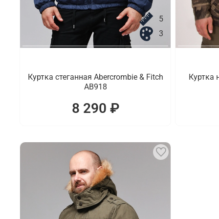
5
3
Куртка стеганная Abercrombie & Fitch
Куртка 
AB918
8 290 ₽