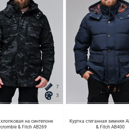
7
3
 хлопковая на синтепоне
Куртка стеганная зимняя A
crombie & Fitch AB269
& Fitch AB400