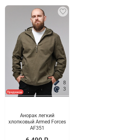
8
3
Предзаказ
Анорак легкий
хлопковый Armed Forces
AF351
6 490 ₽