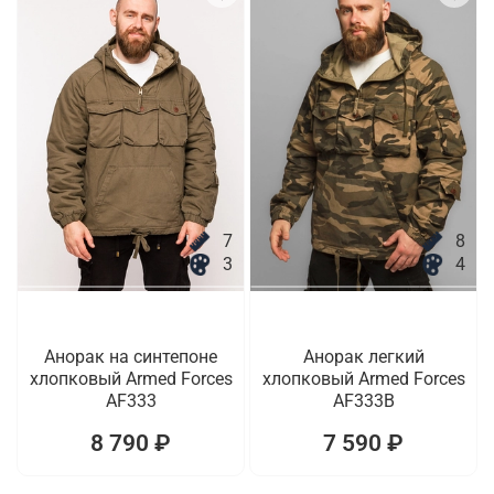
7
8
3
4
Анорак на синтепоне
Анорак легкий
хлопковый Armed Forces
хлопковый Armed Forces
AF333
AF333B
8 790 ₽
7 590 ₽