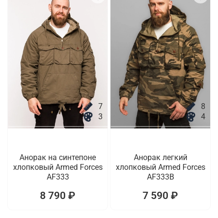
7
8
3
4
Анорак на синтепоне
Анорак легкий
хлопковый Armed Forces
хлопковый Armed Forces
AF333
AF333B
8 790 ₽
7 590 ₽