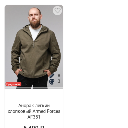
8
3
Предзаказ
Анорак легкий
хлопковый Armed Forces
AF351
6 490 ₽