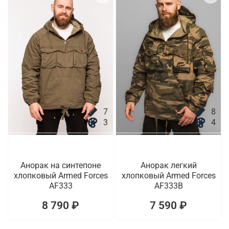
7
8
3
4
Анорак на синтепоне
Анорак легкий
хлопковый Armed Forces
хлопковый Armed Forces
AF333
AF333B
8 790 ₽
7 590 ₽