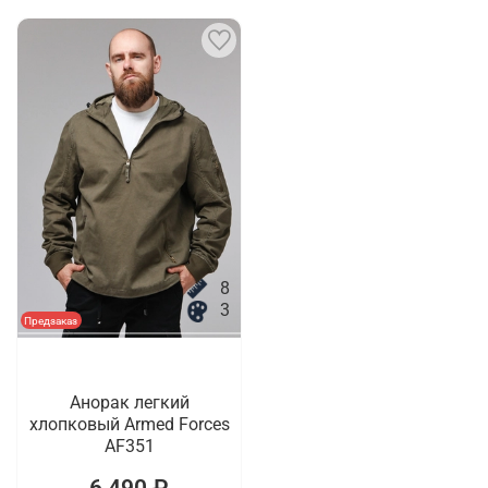
8
3
Предзаказ
Анорак легкий
хлопковый Armed Forces
AF351
6 490 ₽