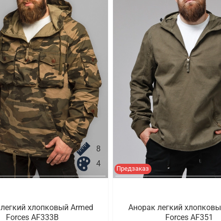
8
4
Предзаказ
 легкий хлопковый Armed
Анорак легкий хлопковы
Forces AF333B
Forces AF351