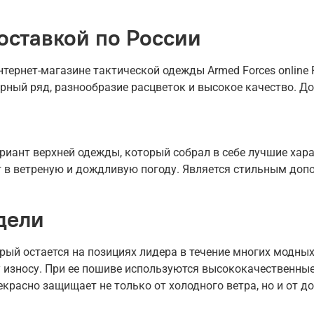
оставкой по России
ернет-магазине тактической одежды Armed Forces online R
рный ряд, разнообразие расцветок и высокое качество. До
иант верхней одежды, который собрал в себе лучшие харак
ет в ветреную и дождливую погоду. Является стильным доп
дели
рый остается на позициях лидера в течение многих модных
 износу. При ее пошиве используются высококачественные
екрасно защищает не только от холодного ветра, но и от