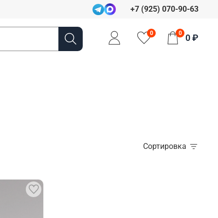
+7 (925) 070-90-63
0
0
0 ₽
Сортировка