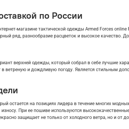
оставкой по России
ернет-магазине тактической одежды Armed Forces online R
рный ряд, разнообразие расцветок и высокое качество. До
иант верхней одежды, который собрал в себе лучшие харак
ет в ветреную и дождливую погоду. Является стильным доп
дели
рый остается на позициях лидера в течение многих модных
 износу. При ее пошиве используются высококачественные
екрасно защищает не только от холодного ветра, но и от