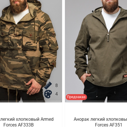
8
4
Предзаказ
 легкий хлопковый Armed
Анорак легкий хлопковы
Forces AF333B
Forces AF351