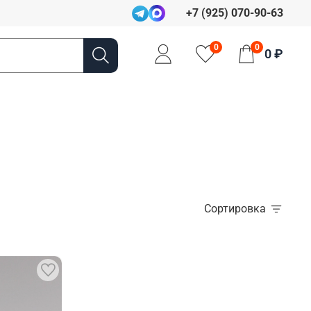
+7 (925) 070-90-63
0
0
0 ₽
Сортировка