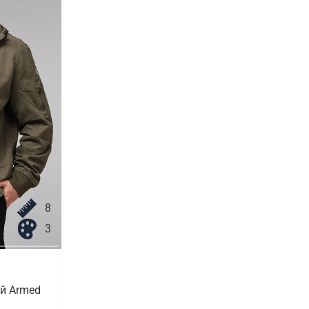
8
3
й Armed