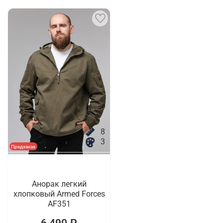
8
3
Предзаказ
Анорак легкий
хлопковый Armed Forces
AF351
6 490 ₽