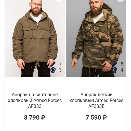
7
8
3
4
Анорак на синтепоне
Анорак легкий
хлопковый Armed Forces
хлопковый Armed Forces
AF333
AF333B
8 790 ₽
7 590 ₽