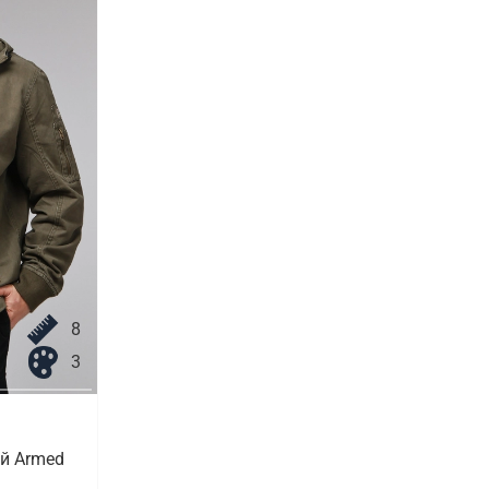
8
3
й Armed