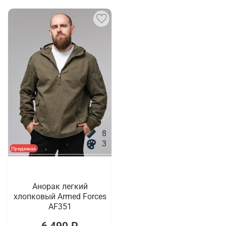
8
3
Предзаказ
Анорак легкий
хлопковый Armed Forces
AF351
6 490 ₽