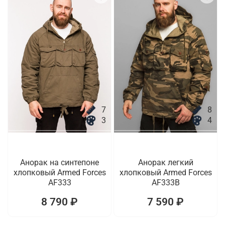
7
8
3
4
Анорак на синтепоне
Анорак легкий
хлопковый Armed Forces
хлопковый Armed Forces
AF333
AF333B
8 790 ₽
7 590 ₽