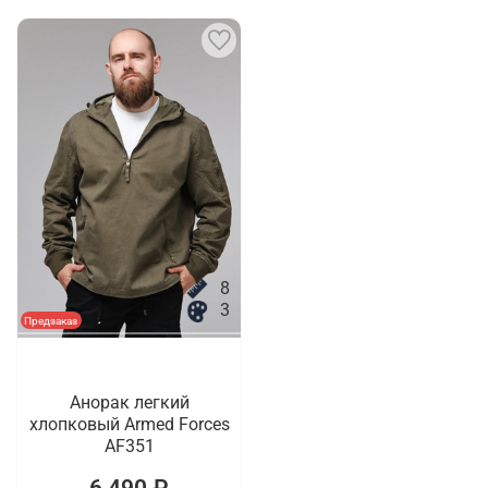
8
3
Предзаказ
Анорак легкий
хлопковый Armed Forces
AF351
6 490 ₽