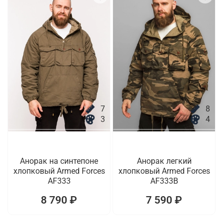
7
8
3
4
Анорак на синтепоне
Анорак легкий
хлопковый Armed Forces
хлопковый Armed Forces
AF333
AF333B
8 790 ₽
7 590 ₽