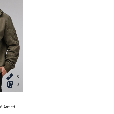
8
3
й Armed