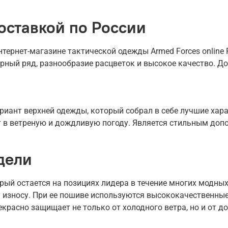
оставкой по России
ернет-магазине тактической одежды Armed Forces online R
рный ряд, разнообразие расцветок и высокое качество. До
иант верхней одежды, который собрал в себе лучшие харак
ет в ветреную и дождливую погоду. Является стильным доп
дели
рый остается на позициях лидера в течение многих модных
 износу. При ее пошиве используются высококачественные
екрасно защищает не только от холодного ветра, но и от