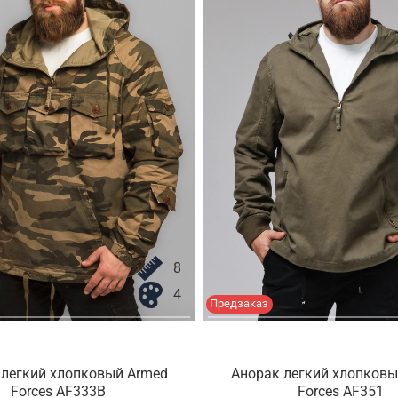
8
4
Предзаказ
 легкий хлопковый Armed
Анорак легкий хлопковы
Forces AF333B
Forces AF351