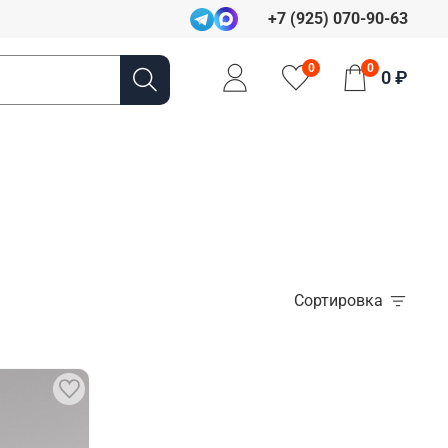
+7 (925) 070-90-63
0
0
0 ₽
Сортировка