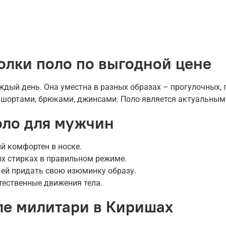
олки поло по выгодной цене
дый день. Она уместна в разных образах – прогулочных, 
с шортами, брюками, джинсами. Поло является актуальным 
оло для мужчин
й комфортен в носке.
ых стирках в правильном режиме.
 ей придать свою изюминку образу.
тественные движения тела.
иле милитари в Киришах