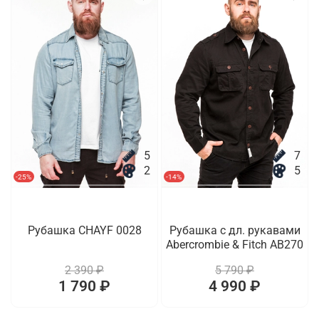
5
7
2
5
-25%
-14%
Рубашка CHAYF 0028
Рубашка с дл. рукавами
Abercrombie & Fitch AB270
2 390 ₽
5 790 ₽
1 790 ₽
4 990 ₽