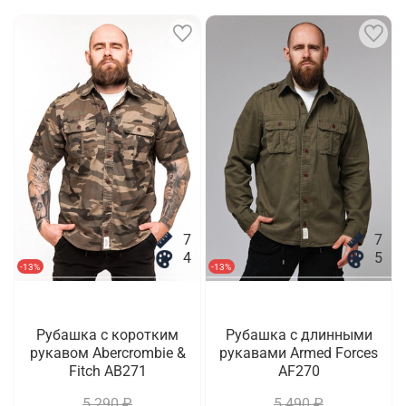
7
7
4
5
-13%
-13%
Рубашка с коротким
Рубашка с длинными
рукавом Abercrombie &
рукавами Armed Forces
Fitch AB271
AF270
5 290 ₽
5 490 ₽