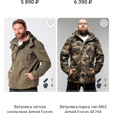
5 890 ₽
6 390 ₽
7
7
4
4
Ветровка легкая
Ветровка-парка тип M65
хлопковая Armed Forces
Armed Forces AF266