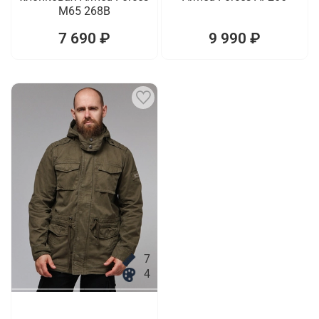
M65 268B
7 690 ₽
9 990 ₽
7
4