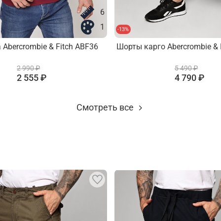
6
1
-13%
 Abercrombie & Fitch ABF36
Шорты карго Abercrombie & 
2 990 ₽
5 490 ₽
2 555 ₽
4 790 ₽
Смотреть все