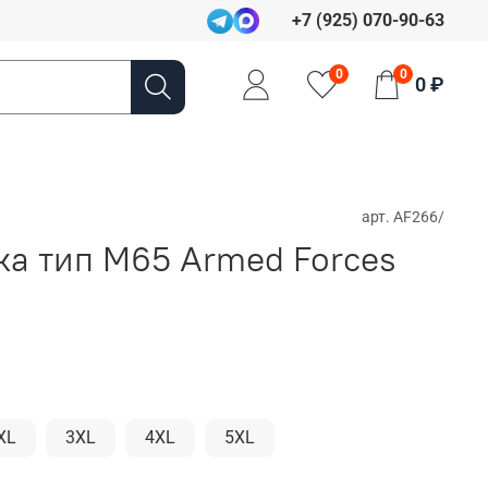
+7 (925) 070-90-63
0
0
0 ₽
арт.
AF266/
ка тип M65 Armed Forces
XL
3XL
4XL
5XL