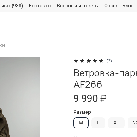
ывы (938)
Контакты
Вопросы и ответы
О нас
Блог
ки
(2)
Ветровка-пар
AF266
9 990 ₽
Размер
M
L
XL
2