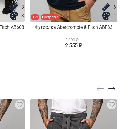
8
6
3
1
-15%
Предзаказ
-13
Fitch AB603
Футболка Abercrombie & Fitch ABF33
2 990 ₽
2 555 ₽