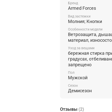
кошелек, ключи и други
Бренд
Armed Forces
больших кармана на мол
портативную электроник
Вид застежки
на молнию и кнопки, чт
Молния; Кнопки
холода и ветра.
Разумее
Особенности модели
на молнии и легко чисти
Ветрозащита, дыша
замечательный выбор дл
материал, износосто
образа жизни в целом.
Уход за вещами
бережная стирка пр
градусах, отбеливан
запрещено
Пол
Мужской
Сезон
Демисезон
Отзывы
(2)