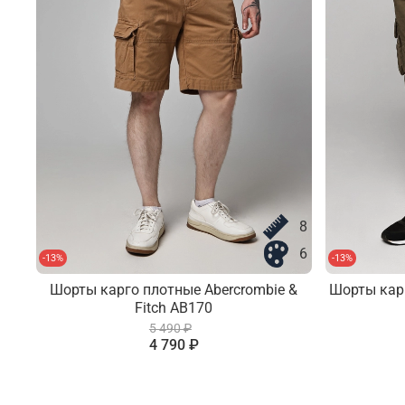
8
6
-13%
-13%
Шорты карго плотные Abercrombie &
Шорты карг
Fitch AB170
5 490 ₽
4 790 ₽