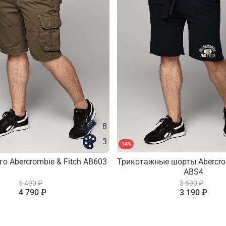
8
3
-14%
о Abercrombie & Fitch AB603
Трикотажные шорты Abercrom
ABS4
5 490 ₽
3 690 ₽
4 790 ₽
3 190 ₽