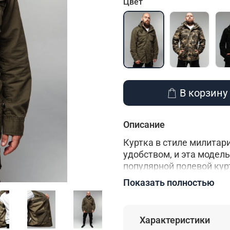
Цвет
В корзину
Описание
Куртка в стиле милитар
удобством, и эта модел
популярной полевой кур
прекрасно подойдет для
Показать полностью
плотного хлопкового ма
выдерживает эксплуата
предназначена для акти
Характеристики
где можно разместить в