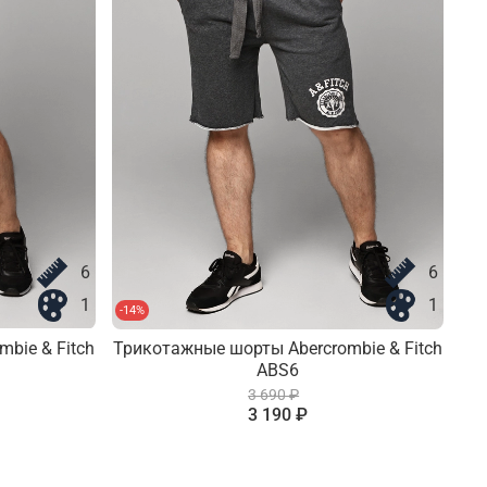
6
6
1
1
-14%
-14
bie & Fitch
Трикотажные шорты Abercrombie & Fitch
ABS6
3 690 ₽
3 190 ₽