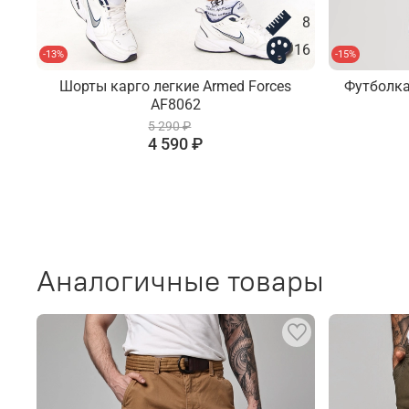
8
16
-13%
-15%
Шорты карго легкие Armed Forces
Футболка
AF8062
5 290 ₽
4 590 ₽
Аналогичные товары