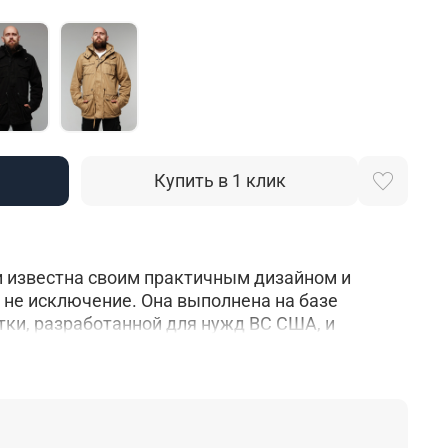
Купить в 1 клик
и известна своим практичным дизайном и
ь не исключение. Она выполнена на базе
тки, разработанной для нужд ВС США, и
 любителей армейского стиля. Изготовлена из
териала Premium качества, который не только
цию, но и обеспечивает комфорт.
Куртка
вной жизни: на ней есть 6 внешних карманов,
се необходимое, в том числе смартфон,