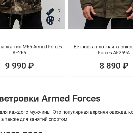
7
4
парка тип M65 Armed Forces
Ветровка плотная хлопко
AF266
Forces AF269A
9 990 ₽
8 890 ₽
ветровки Armed Forces
ля каждого мужчины. Это популярная верхняя одежда, ко
 а также для занятий спортом.