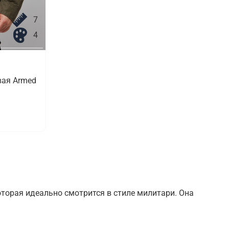
7
4
вая Armed
торая идеально смотрится в стиле милитари. Она