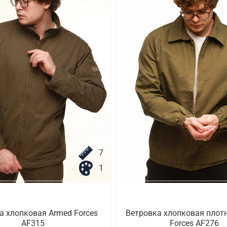
7
1
а хлопковая Armed Forces
Ветровка хлопковая плот
AF315
Forces AF276