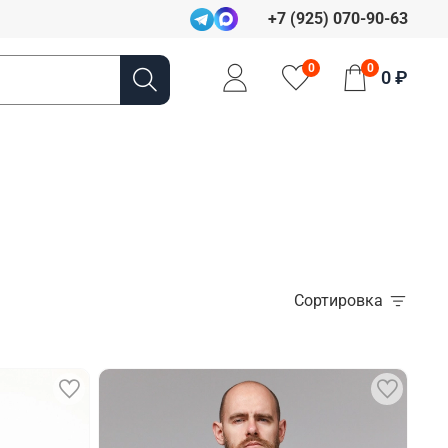
+7 (925) 070-90-63
0
0
0 ₽
Сортировка