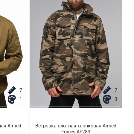
7
7
1
3
ная Armed
Ветровка плотная хлопковая Armed
Forces AF283