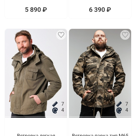
5 890 ₽
6 390 ₽
7
7
4
4
Ветровка легкая
Ветровка-парка тип M65