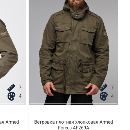
7
7
4
4
ая Armed
Ветровка плотная хлопковая Armed
Forces AF269A