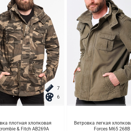
7
6
вка плотная хлопковая
Ветровка легкая хлопков
crombie & Fitch AB269A
Forces M65 268B