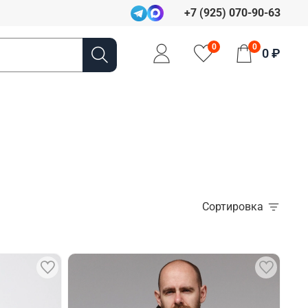
+7 (925) 070-90-63
0
0
0 ₽
Сортировка