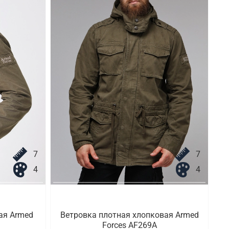
7
7
4
4
ая Armed
Ветровка плотная хлопковая Armed
Forces AF269A