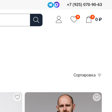
+7 (925) 070-90-63
0
0
0 ₽
Сортировка