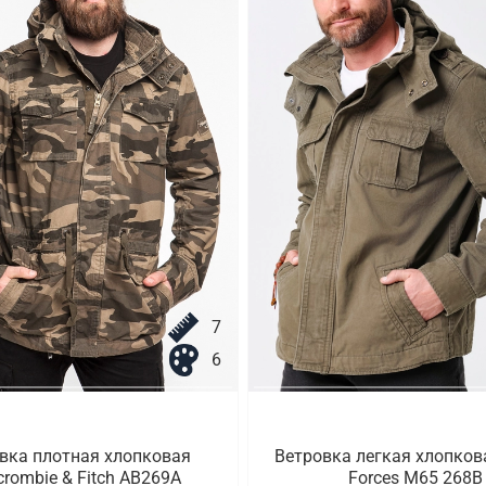
7
6
вка плотная хлопковая
Ветровка легкая хлопков
crombie & Fitch AB269A
Forces M65 268B