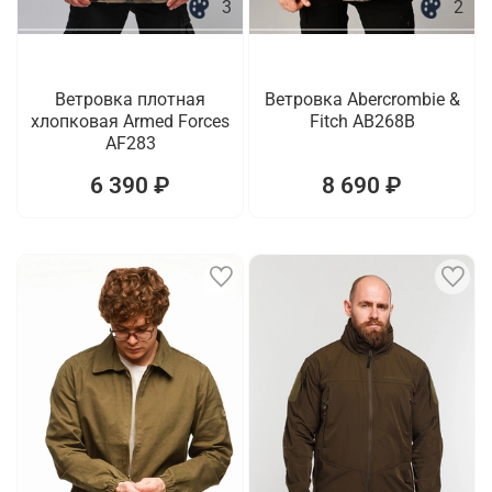
3
2
Ветровка плотная
Ветровка Abercrombie &
хлопковая Armed Forces
Fitch AB268B
AF283
6 390 ₽
8 690 ₽