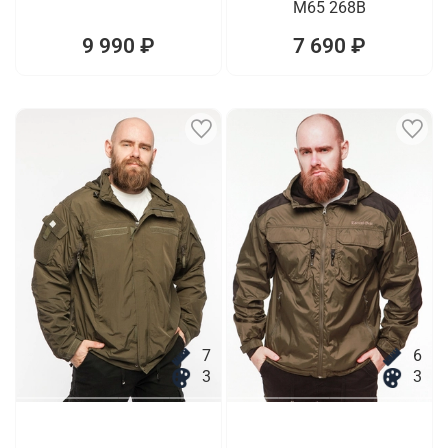
M65 268B
9 990 ₽
7 690 ₽
7
6
3
3