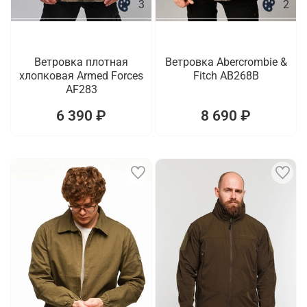
3
2
Ветровка плотная
Ветровка Abercrombie &
хлопковая Armed Forces
Fitch AB268B
AF283
6 390 ₽
8 690 ₽