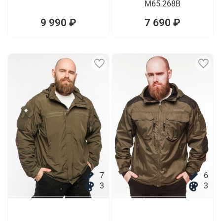
M65 268B
9 990 ₽
7 690 ₽
7
6
3
3