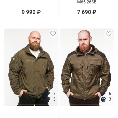
M65 268B
9 990 ₽
7 690 ₽
7
6
3
3