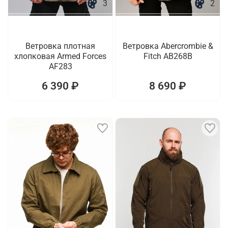
3
2
Ветровка плотная
Ветровка Abercrombie &
хлопковая Armed Forces
Fitch AB268B
AF283
6 390 ₽
8 690 ₽