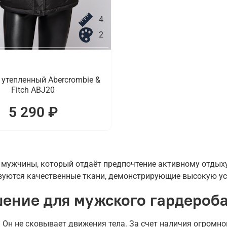
4
2
утепленный Abercrombie &
Fitch ABJ20
5 290 ₽
 мужчины, который отдаёт предпочтение активному отдыху
зуются качественные ткани, демонстрирующие высокую у
шение для мужского гардероб
 Он не сковывает движения тела. За счет наличия огромн