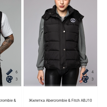
6
4
3
3
crombie &
Жилетка Abercrombie & Fitch ABJ10