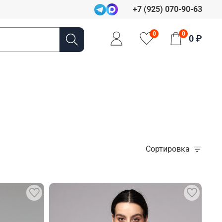
+7 (925) 070-90-63
0
0
0 ₽
Сортировка