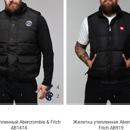
4
2
пленный Abercrombie & Fitch
Жилетка утепленная Aber
AB1414
Fitch AB919