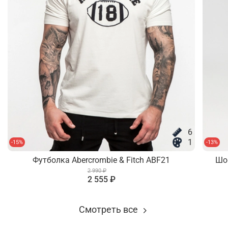
6
1
-15%
-13%
Футболка Abercrombie & Fitch ABF21
Шо
2 990 ₽
2 555 ₽
Смотреть все