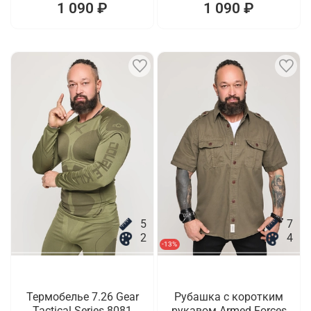
1 090 ₽
1 090 ₽
5
7
2
4
-13%
Термобелье 7.26 Gear
Рубашка с коротким
Tactical Series 8081
рукавом Armed Forces