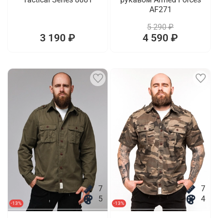
AF271
5 290 ₽
3 190 ₽
4 590 ₽
7
7
5
4
-13%
-13%