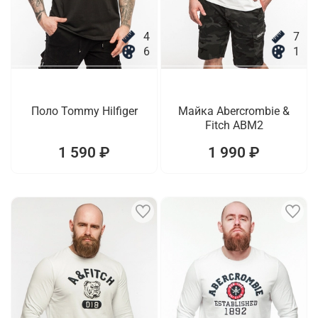
4
7
6
1
Поло Tommy Hilfiger
Майка Abercrombie &
Fitch ABM2
1 590 ₽
1 990 ₽