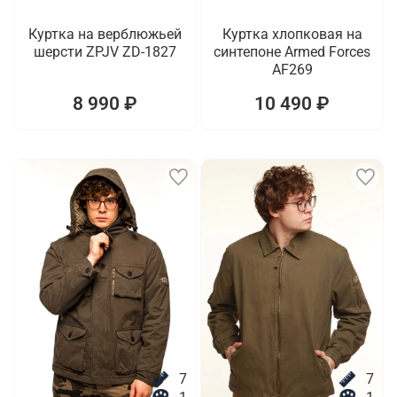
Куртка на верблюжьей
Куртка хлопковая на
шерсти ZPJV ZD-1827
синтепоне Armed Forces
AF269
8 990 ₽
10 490 ₽
7
7