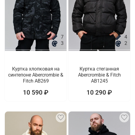
7
4
3
2
Куртка хлопковая на
Куртка стеганная
синтепоне Abercrombie &
Abercrombie & Fitch
Fitch AB269
AB1245
10 590 ₽
10 290 ₽