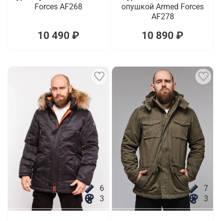
Forces AF268
опушкой Armed Forces
AF278
10 490 ₽
10 890 ₽
6
7
3
3