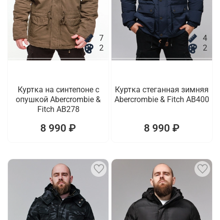
7
4
2
2
Куртка на синтепоне с
Куртка стеганная зимняя
опушкой Abercrombie &
Abercrombie & Fitch AB400
Fitch AB278
8 990 ₽
8 990 ₽