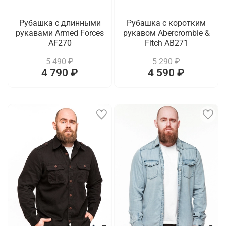
Рубашка с длинными
Рубашка с коротким
рукавами Armed Forces
рукавом Abercrombie &
AF270
Fitch AB271
5 490 ₽
5 290 ₽
4 790 ₽
4 590 ₽