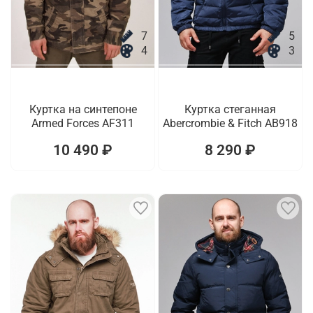
7
5
4
3
Куртка на синтепоне
Куртка стеганная
Armed Forces AF311
Abercrombie & Fitch AB918
10 490 ₽
8 290 ₽