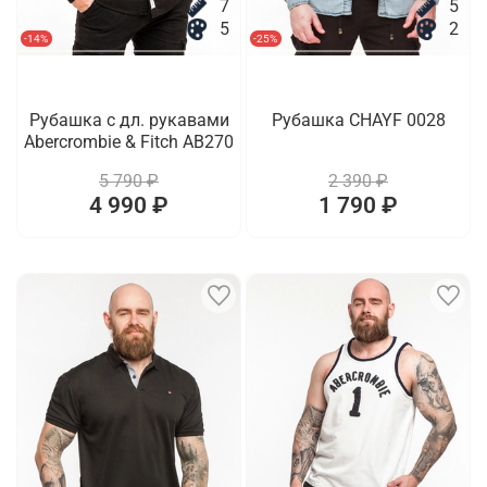
7
5
5
2
-14%
-25%
Рубашка с дл. рукавами
Рубашка CHAYF 0028
Abercrombie & Fitch AB270
5 790 ₽
2 390 ₽
4 990 ₽
1 790 ₽