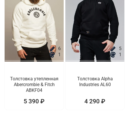
6
5
1
1
Толстовка утепленная
Толстовка Alpha
Abercrombie & Fitch
Industries AL60
ABKF04
5 390 ₽
4 290 ₽