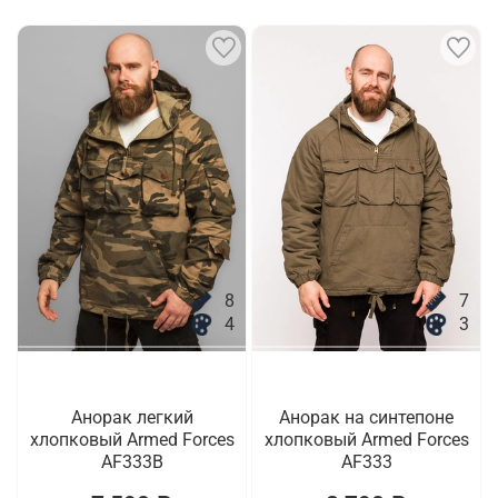
8
7
4
3
Анорак легкий
Анорак на синтепоне
хлопковый Armed Forces
хлопковый Armed Forces
AF333B
AF333