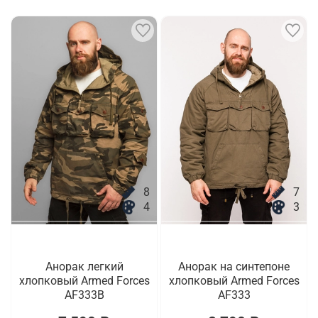
8
7
4
3
Анорак легкий
Анорак на синтепоне
хлопковый Armed Forces
хлопковый Armed Forces
AF333B
AF333