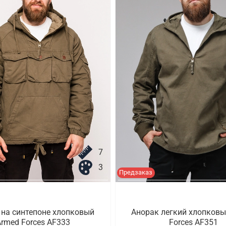
7
3
Предзаказ
 на синтепоне хлопковый
Анорак легкий хлопковы
rmed Forces AF333
Forces AF351