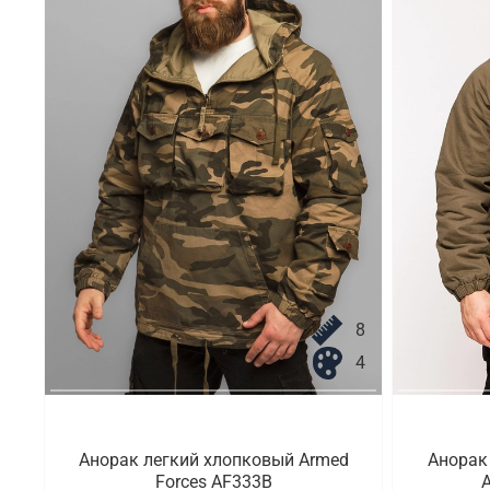
8
4
Анорак легкий хлопковый Armed
Анорак
Forces AF333B
A