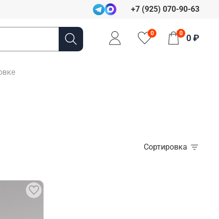
+7 (925) 070-90-63
0
0
0 ₽
овке
Сортировка