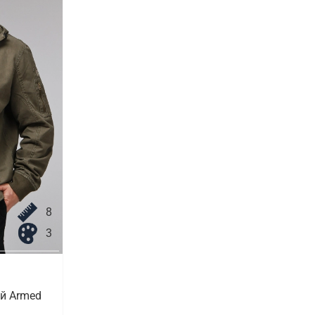
8
3
й Armed