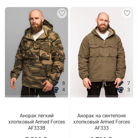
8
7
4
3
Анорак легкий
Анорак на синтепоне
хлопковый Armed Forces
хлопковый Armed Forces
AF333B
AF333