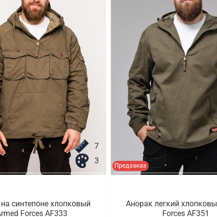
7
3
Предзаказ
 на синтепоне хлопковый
Анорак легкий хлопковы
rmed Forces AF333
Forces AF351