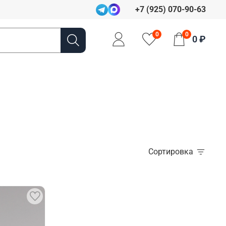
+7 (925) 070-90-63
0
0
0 ₽
Сортировка