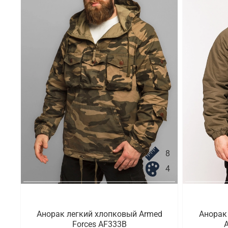
8
4
Анорак легкий хлопковый Armed
Анорак
Forces AF333B
A