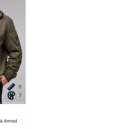
8
3
й Armed