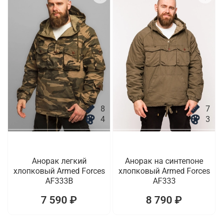
8
7
4
3
Анорак легкий
Анорак на синтепоне
хлопковый Armed Forces
хлопковый Armed Forces
AF333B
AF333
7 590 ₽
8 790 ₽