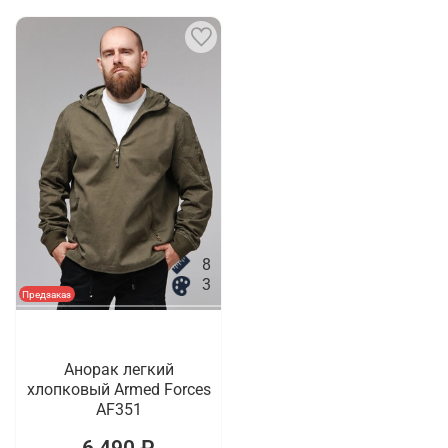
8
3
Предзаказ
Анорак легкий
хлопковый Armed Forces
AF351
6 490 ₽