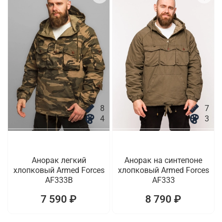
8
7
4
3
Анорак легкий
Анорак на синтепоне
хлопковый Armed Forces
хлопковый Armed Forces
AF333B
AF333
7 590 ₽
8 790 ₽