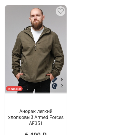
8
3
Предзаказ
Анорак легкий
хлопковый Armed Forces
AF351
6 490 ₽