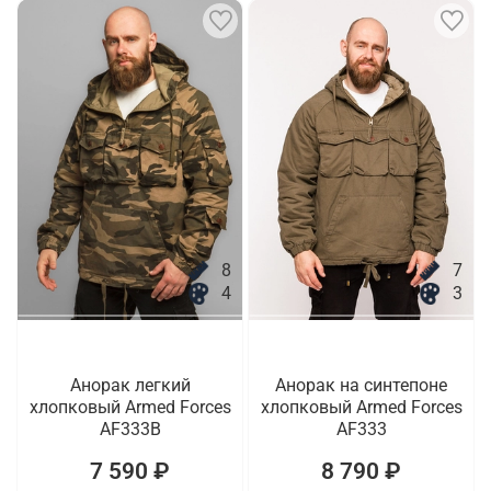
8
7
4
3
Анорак легкий
Анорак на синтепоне
хлопковый Armed Forces
хлопковый Armed Forces
AF333B
AF333
7 590 ₽
8 790 ₽