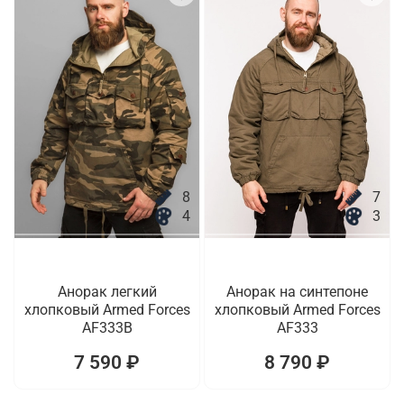
8
7
4
3
Анорак легкий
Анорак на синтепоне
хлопковый Armed Forces
хлопковый Armed Forces
AF333B
AF333
7 590 ₽
8 790 ₽