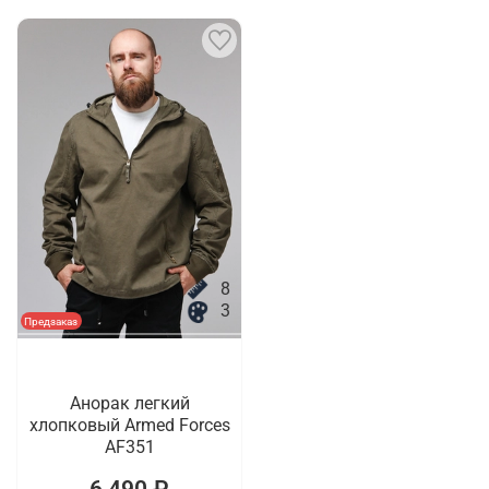
8
3
Предзаказ
Анорак легкий
хлопковый Armed Forces
AF351
6 490 ₽