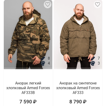
8
7
4
3
Анорак легкий
Анорак на синтепоне
хлопковый Armed Forces
хлопковый Armed Forces
AF333B
AF333
7 590 ₽
8 790 ₽