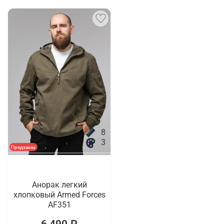
8
3
Предзаказ
Анорак легкий
хлопковый Armed Forces
AF351
6 490 ₽