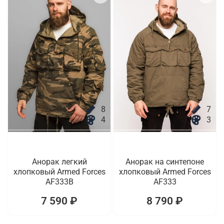
8
7
4
3
Анорак легкий
Анорак на синтепоне
хлопковый Armed Forces
хлопковый Armed Forces
AF333B
AF333
7 590 ₽
8 790 ₽