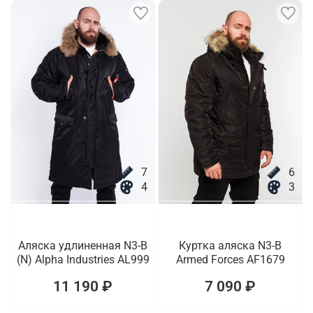
7
6
4
3
Аляска удлиненная N3-B
Куртка аляска N3-B
(N) Alpha Industries AL999
Armed Forces AF1679
11 190 ₽
7 090 ₽