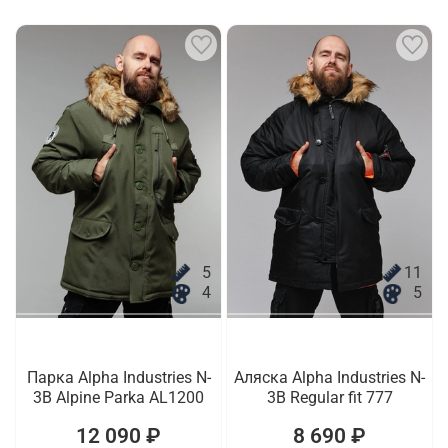
5
11
4
5
Парка Alpha Industries N-
Аляска Alpha Industries N-
3B Alpine Parka AL1200
3B Regular fit 777
12 090 ₽
8 690 ₽