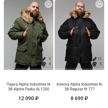
5
11
4
5
Парка Alpha Industries N-
Аляска Alpha Industries N-
3B Alpine Parka AL1200
3B Regular fit 777
12 090 ₽
8 690 ₽