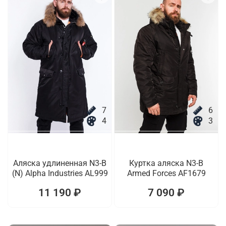
7
6
4
3
Аляска удлиненная N3-B
Куртка аляска N3-B
(N) Alpha Industries AL999
Armed Forces AF1679
11 190 ₽
7 090 ₽