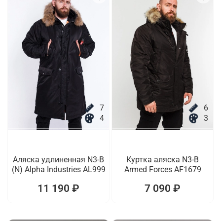
7
6
4
3
Аляска удлиненная N3-B
Куртка аляска N3-B
(N) Alpha Industries AL999
Armed Forces AF1679
11 190 ₽
7 090 ₽