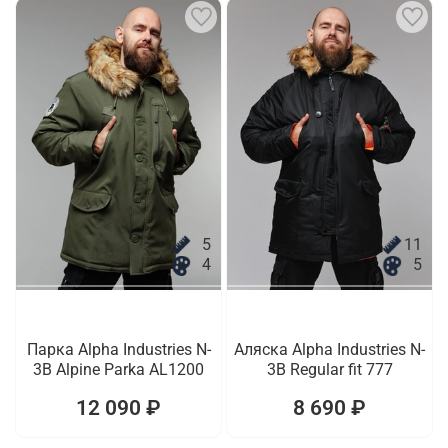
5
11
4
5
Парка Alpha Industries N-
Аляска Alpha Industries N-
3B Alpine Parka AL1200
3B Regular fit 777
12 090 ₽
8 690 ₽