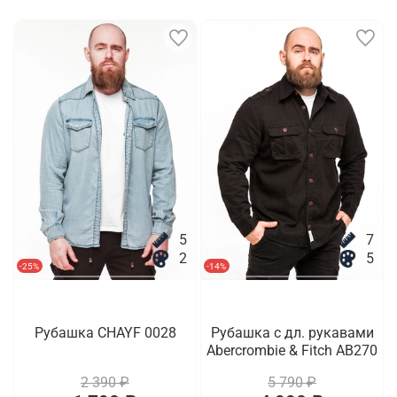
5
7
2
5
-25%
-14%
Рубашка CHAYF 0028
Рубашка с дл. рукавами
Abercrombie & Fitch AB270
2 390 ₽
5 790 ₽