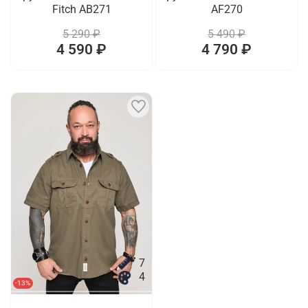
Fitch AB271
AF270
5 290 ₽
5 490 ₽
4 590 ₽
4 790 ₽
7
4
-13%