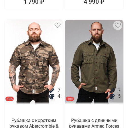
1 790 ₽
4 990 ₽
7
7
4
5
-13%
-13%
Рубашка с коротким
Рубашка с длинными
рукавом Abercrombie &
рукавами Armed Forces