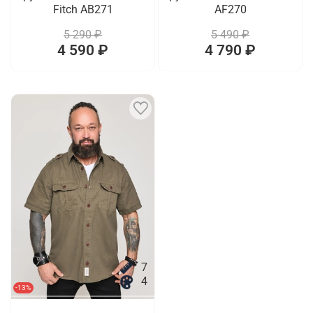
Fitch AB271
AF270
5 290 ₽
5 490 ₽
4 590 ₽
4 790 ₽
7
4
-13%