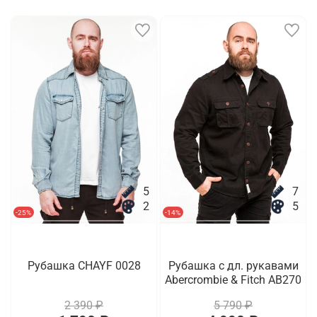
5
7
2
5
-25%
-14%
Рубашка CHAYF 0028
Рубашка с дл. рукавами
Abercrombie & Fitch AB270
2 390 ₽
5 790 ₽