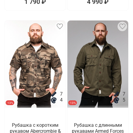
1 790 ₽
4 990 ₽
7
7
4
5
-13%
-13%
Рубашка с коротким
Рубашка с длинными
рукавом Abercrombie &
рукавами Armed Forces