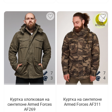
7
7
3
4
Куртка хлопковая на
Куртка на синтепоне
синтепоне Armed Forces
Armed Forces AF311
AF269