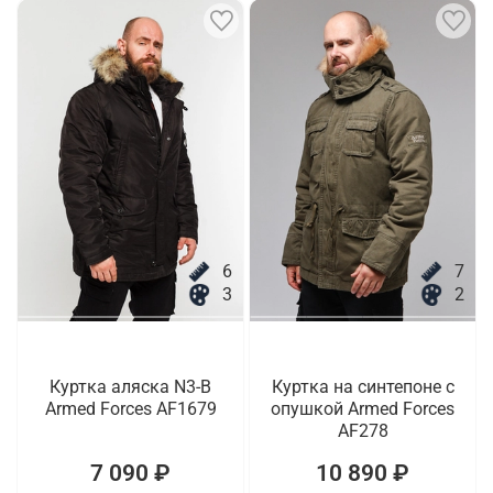
6
7
3
2
Куртка аляска N3-B
Куртка на синтепоне с
Armed Forces AF1679
опушкой Armed Forces
AF278
7 090 ₽
10 890 ₽