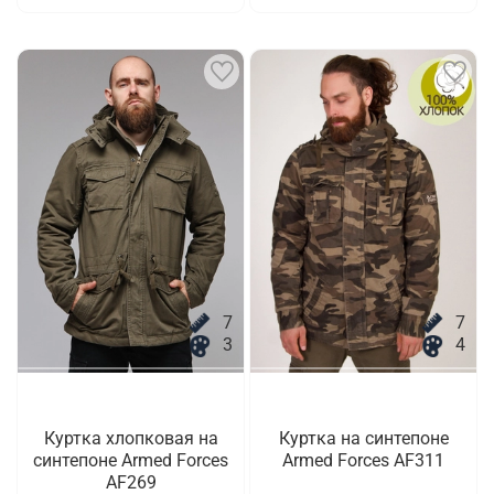
7
7
3
4
Куртка хлопковая на
Куртка на синтепоне
синтепоне Armed Forces
Armed Forces AF311
AF269