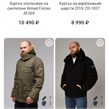
Куртка хлопковая на
Куртка на верблюжьей
синтепоне Armed Forces
шерсти ZPJV ZD-1827
AF269
10 490 ₽
8 990 ₽
7
7
2
3