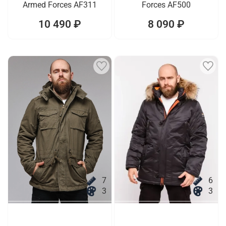
Armed Forces AF311
Forces AF500
10 490 ₽
8 090 ₽
7
6
3
3