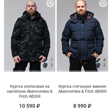
7
4
3
2
Куртка хлопковая на
Куртка стеганная зимняя
синтепоне Abercrombie &
Abercrombie & Fitch AB400
Fitch AB269
10 590 ₽
8 990 ₽