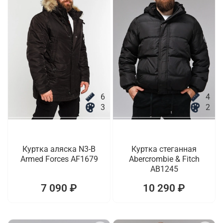
6
4
3
2
Куртка аляска N3-B
Куртка стеганная
Armed Forces AF1679
Abercrombie & Fitch
AB1245
7 090 ₽
10 290 ₽