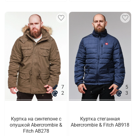
7
5
2
3
Куртка на синтепоне с
Куртка стеганная
опушкой Abercrombie &
Abercrombie & Fitch AB918
Fitch AB278