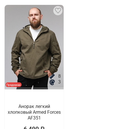
8
3
Предзаказ
Анорак легкий
хлопковый Armed Forces
AF351
6 490 ₽