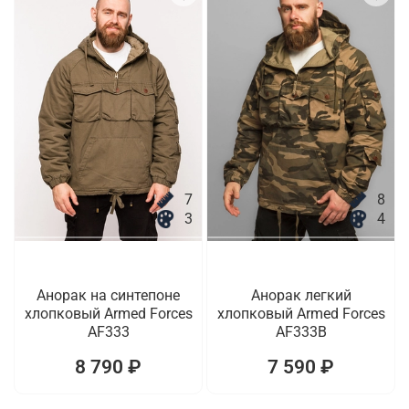
7
8
3
4
Анорак на синтепоне
Анорак легкий
хлопковый Armed Forces
хлопковый Armed Forces
AF333
AF333B
8 790 ₽
7 590 ₽