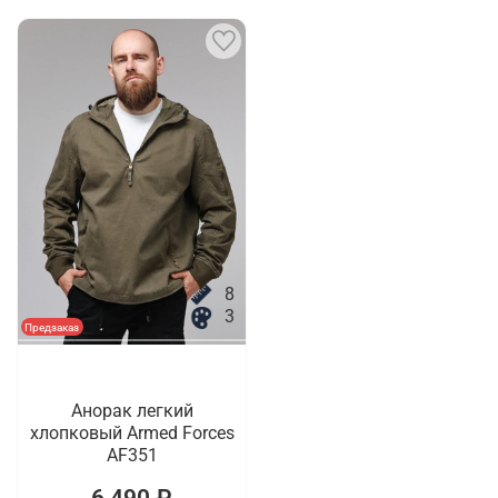
8
3
Предзаказ
Анорак легкий
хлопковый Armed Forces
AF351
6 490 ₽