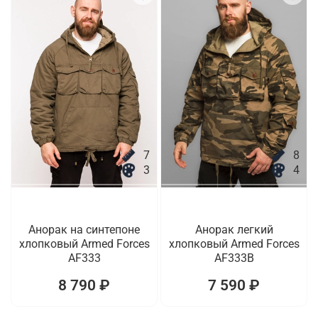
7
8
3
4
Анорак на синтепоне
Анорак легкий
хлопковый Armed Forces
хлопковый Armed Forces
AF333
AF333B
8 790 ₽
7 590 ₽