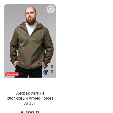
8
3
Предзаказ
Анорак легкий
хлопковый Armed Forces
AF351
6 490 ₽