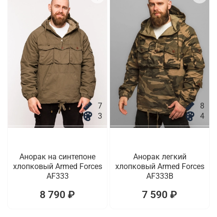
7
8
3
4
Анорак на синтепоне
Анорак легкий
хлопковый Armed Forces
хлопковый Armed Forces
AF333
AF333B
8 790 ₽
7 590 ₽