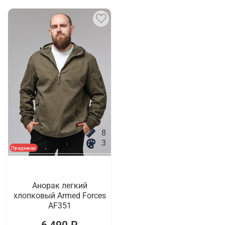
8
3
Предзаказ
Анорак легкий
хлопковый Armed Forces
AF351
6 490 ₽