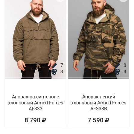
7
8
3
4
Анорак на синтепоне
Анорак легкий
хлопковый Armed Forces
хлопковый Armed Forces
AF333
AF333B
8 790 ₽
7 590 ₽