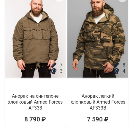
7
8
3
4
Анорак на синтепоне
Анорак легкий
хлопковый Armed Forces
хлопковый Armed Forces
AF333
AF333B
8 790 ₽
7 590 ₽