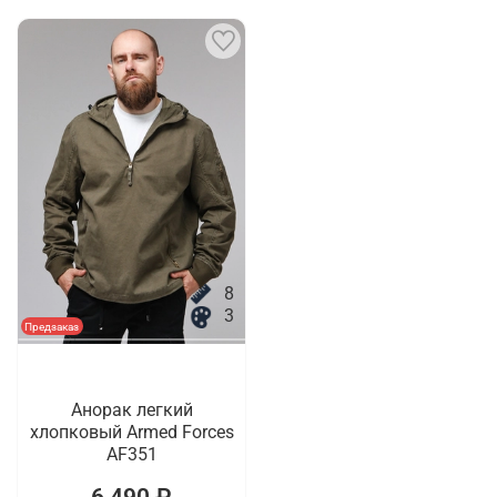
8
3
Предзаказ
Анорак легкий
хлопковый Armed Forces
AF351
6 490 ₽