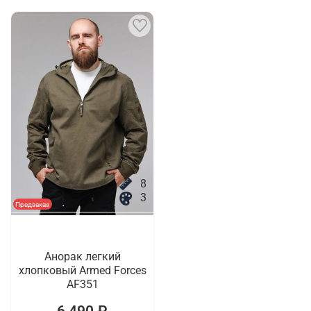
8
3
Предзаказ
Анорак легкий
хлопковый Armed Forces
AF351
6 490 ₽