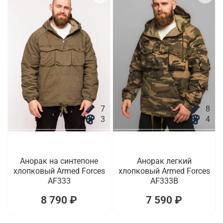
7
8
3
4
Анорак на синтепоне
Анорак легкий
хлопковый Armed Forces
хлопковый Armed Forces
AF333
AF333B
8 790 ₽
7 590 ₽